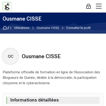
Aller à la navigation
Aller au formulaire de connexion
Passer au contenu principal
Skip to accessibility options
Aller au pied de page
Passer les options d'accessibilité
M
Connexion
Ousmane CISSE
Accueil
Utilisateurs
Ousmane CISSE
Consulter le profil
Ousmane CISSE
OC
Plateforme officielle de formation en ligne de l'Association des
Blogueurs de Guinée, dédiée à la démocratie, la participation
citoyenne et le cyberactivisme.
Profil utilisateur
Blocs du contenu principal
Informations détaillées