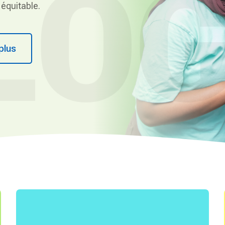
LOG
 équitable.
plus
Droits & citoyenneté