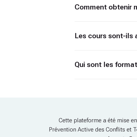
Comment obtenir ma
t
i
o
n
c
Les cours sont-ils 
h
e
z
l
Qui sont les forma
e
s
a
d
o
l
e
s
Cette plateforme a été mise e
c
Prévention Active des Conflits et 
e