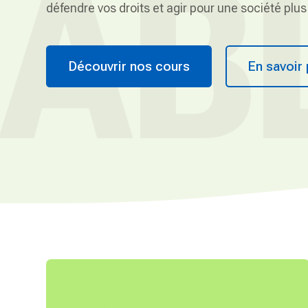
AB
défendre vos droits et agir pour une société plus
s
V
i
o
Découvrir nos cours
En savoir 
l
e
n
c
e
s
B
a
s
é
e
s
s
Numérique responsable
u
r