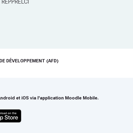
i, REPPRELCI
 DE DÉVELOPPEMENT (AFD)
droid et iOS via l'application Moodle Mobile.
ce à des grossesses précoces fréquentes, à des mythes persistants e