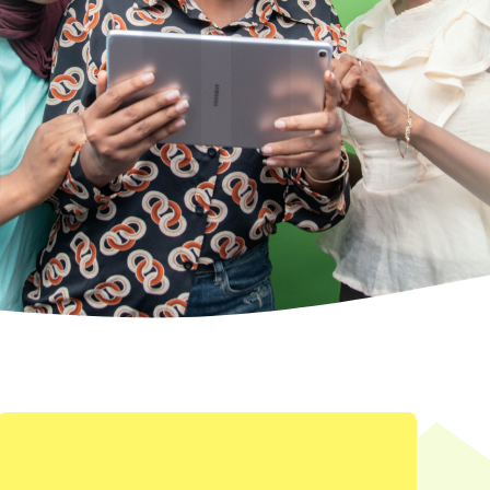
UI
Santé & société