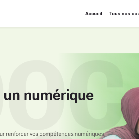
Accueil
Tous nos co
OC
ne de l’ABLOGUI
 un numérique
our renforcer vos compétences numériques,