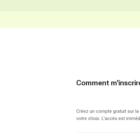
)
Date de modification du cours:
30 juin 2026
Enseignant:
Ousmane CISSE
Étudiants inscrits:
63
Accéder au cours
C
Comment m'inscrire
o
n
t
r
Créez un compte gratuit sur la 
a
votre choix. L'accès est immédi
c
e
p