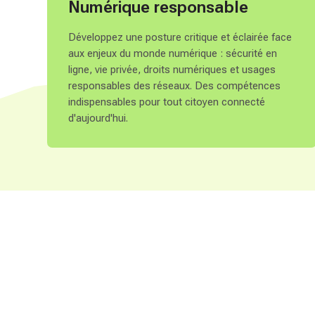
Numérique responsable
l
e
Développez une posture critique et éclairée face
G
aux enjeux du monde numérique : sécurité en
e
ligne, vie privée, droits numériques et usages
n
responsables des réseaux. Des compétences
r
indispensables pour tout citoyen connecté
e
d'aujourd'hui.
F
a
c
i
l
i
t
é
e
s
p
a