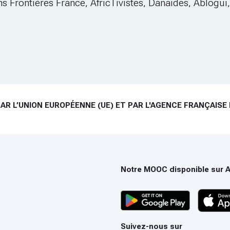
s Frontières France, AfricTivistes, Danaïdes, Ablogu
AR L’UNION EUROPÉENNE (UE) ET PAR L'AGENCE FRANÇAISE
Notre MOOC disponible sur An
 d'utilisation de la contraception moderne ne dépasse pas 7,8 %. Fa
Suivez-nous sur